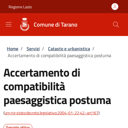
Salta al contenuto principale
Skip to footer content
Regione Lazio
Comune di Tarano
Briciole di pane
Home
/
Servizi
/
Catasto e urbanistica
/
Accertamento di compatibilità paesaggistica postuma
Accertamento di
compatibilità
paesaggistica postuma
(
urn:nir:stato:decreto.legislativo:2004-01-22;42~art167
)
Servizio attivo