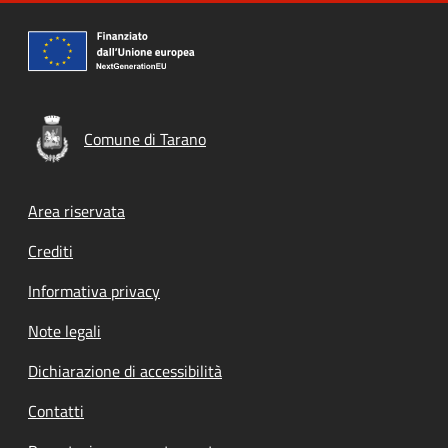
Comune di Tarano
Footer menu
Area riservata
Crediti
Informativa privacy
Note legali
Dichiarazione di accessibilità
Contatti