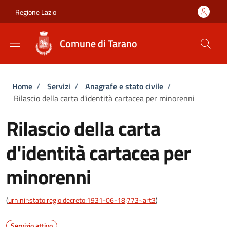
Salta al contenuto principale
Skip to footer content
Regione Lazio
Comune di Tarano
Briciole di pane
Home
/
Servizi
/
Anagrafe e stato civile
/
Rilascio della carta d'identità cartacea per minorenni
Rilascio della carta
d'identità cartacea per
minorenni
(
urn:nir:stato:regio.decreto:1931-06-18;773~art3
)
Servizio attivo