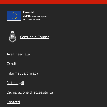
Comune di Tarano
Footer menu
Area riservata
Crediti
Informativa privacy
Note legali
Dichiarazione di accessibilità
Contatti