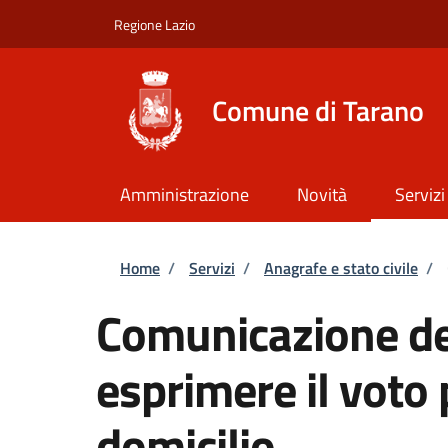
Salta al contenuto principale
Skip to footer content
Regione Lazio
Comune di Tarano
Amministrazione
Novità
Servizi
Briciole di pane
Home
/
Servizi
/
Anagrafe e stato civile
/
Comunicazione del
esprimere il voto 
domicilio