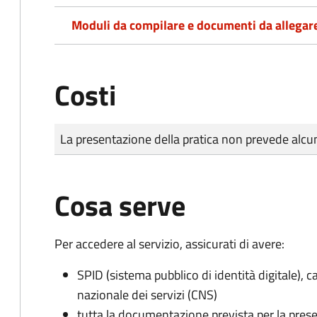
Moduli da compilare e documenti da allegar
Costi
Tipo di pagamento
Importo
La presentazione della pratica non prevede al
Cosa serve
Per accedere al servizio, assicurati di avere:
SPID (sistema pubblico di identità digitale), ca
nazionale dei servizi (CNS)
tutta la documentazione prevista per la prese