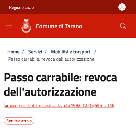
Salta al contenuto principale
Skip to footer content
Regione Lazio
Comune di Tarano
Briciole di pane
Home
/
Servizi
/
Mobilità e trasporti
/
Passo carrabile: revoca dell'autorizzazione
Passo carrabile: revoca
dell'autorizzazione
(
urn:nir:presidente.repubblica:decreto:1992-12-16;495~art46
)
Servizio attivo