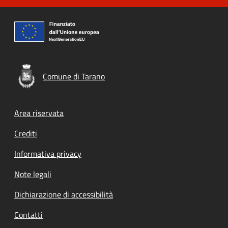
Comune di Tarano
Footer menu
Area riservata
Crediti
Informativa privacy
Note legali
Dichiarazione di accessibilità
Contatti