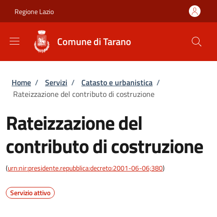
Salta al contenuto principale
Skip to footer content
Regione Lazio
Comune di Tarano
Briciole di pane
Home
/
Servizi
/
Catasto e urbanistica
/
Rateizzazione del contributo di costruzione
Rateizzazione del
contributo di costruzione
(
urn:nir:presidente.repubblica:decreto:2001-06-06;380
)
Servizio attivo