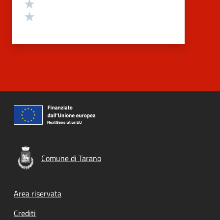
Valuta 2 stelle su 5
Valuta 1 stelle su 5
Comune di Tarano
Footer menu
Area riservata
Crediti