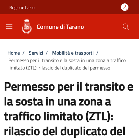
Salta al contenuto principale
Skip to footer content
Regione Lazio
Comune di Tarano
Briciole di pane
Home
/
Servizi
/
Mobilità e trasporti
/
Permesso per il transito e la sosta in una zona a traffico
limitato (ZTL): rilascio del duplicato del permesso
Permesso per il transito e
la sosta in una zona a
traffico limitato (ZTL):
rilascio del duplicato del