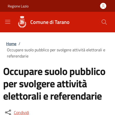
Salta al contenuto principale
Skip to footer content
Regione Lazio
Comune di Tarano
Briciole di pane
Home
/
Occupare suolo pubblico per svolgere attività elettorali e
referendarie
Occupare suolo pubblico
per svolgere attività
elettorali e referendarie
Condividi