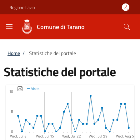
Salta al contenuto principale
Skip to footer content
Regione Lazio
Comune di Tarano
Briciole di pane
Home
/
Statistiche del portale
Statistiche del portale