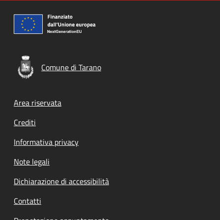
Comune di Tarano
Footer menu
Area riservata
Crediti
Informativa privacy
Note legali
Dichiarazione di accessibilità
Contatti