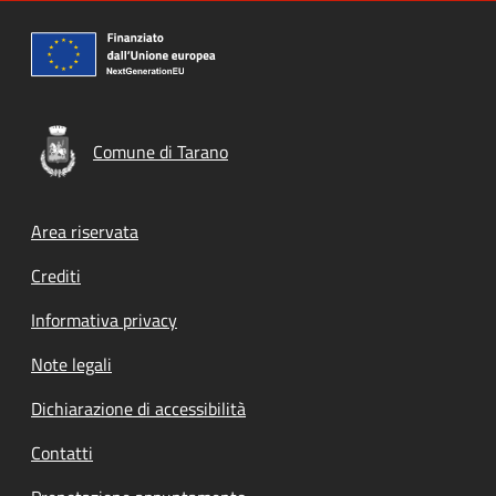
Comune di Tarano
Footer menu
Area riservata
Crediti
Informativa privacy
Note legali
Dichiarazione di accessibilità
Contatti