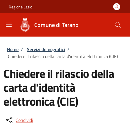
Salta al contenuto principale
Skip to footer content
Regione Lazio
Comune di Tarano
Briciole di pane
Home
/
Servizi demografici
/
Chiedere il rilascio della carta d'identità elettronica (CIE)
Chiedere il rilascio della
carta d'identità
elettronica (CIE)
Condividi