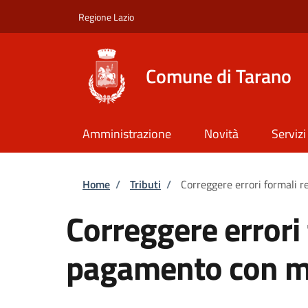
Salta al contenuto principale
Skip to footer content
Regione Lazio
Comune di Tarano
Amministrazione
Novità
Servizi
Briciole di pane
Home
/
Tributi
/
Correggere errori formali 
Correggere errori 
pagamento con m