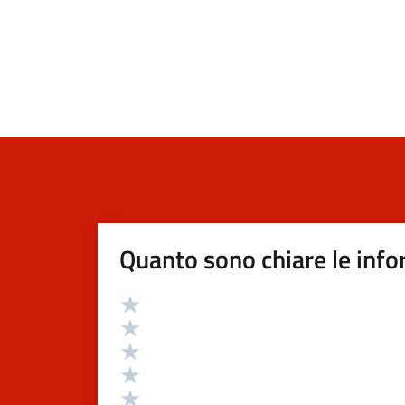
Quanto sono chiare le info
Valutazione
Valuta 5 stelle su 5
Valuta 4 stelle su 5
Valuta 3 stelle su 5
Valuta 2 stelle su 5
Valuta 1 stelle su 5