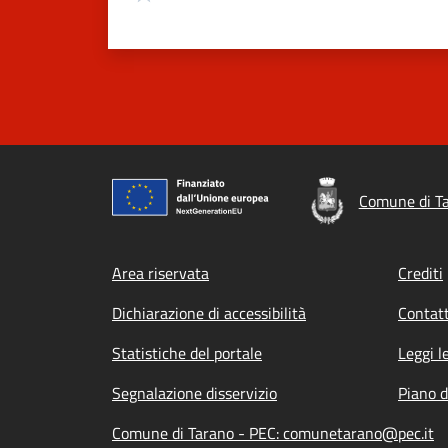
Comune di T
Footer menu
Area riservata
Crediti
Dichiarazione di accessibilità
Contatt
Statistiche del portale
Leggi l
Segnalazione disservizio
Piano d
Comune di Tarano - PEC: comunetarano@pec.it