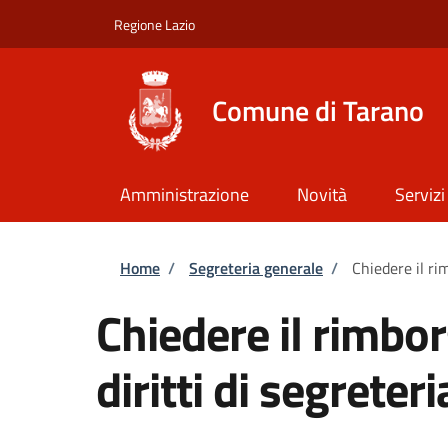
Salta al contenuto principale
Skip to footer content
Regione Lazio
Comune di Tarano
Amministrazione
Novità
Servizi
Briciole di pane
Home
/
Segreteria generale
/
Chiedere il ri
Chiedere il rimbo
diritti di segreteri