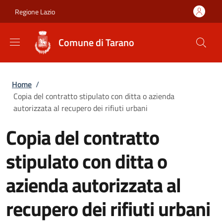
Salta al contenuto principale
Skip to footer content
Regione Lazio
Comune di Tarano
Briciole di pane
Home
/
Copia del contratto stipulato con ditta o azienda
autorizzata al recupero dei rifiuti urbani
Copia del contratto
stipulato con ditta o
azienda autorizzata al
recupero dei rifiuti urbani