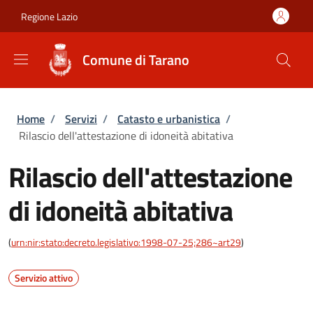
Salta al contenuto principale
Skip to footer content
Regione Lazio
Comune di Tarano
Briciole di pane
Home
/
Servizi
/
Catasto e urbanistica
/
Rilascio dell'attestazione di idoneità abitativa
Rilascio dell'attestazione
di idoneità abitativa
(
urn:nir:stato:decreto.legislativo:1998-07-25;286~art29
)
Servizio attivo