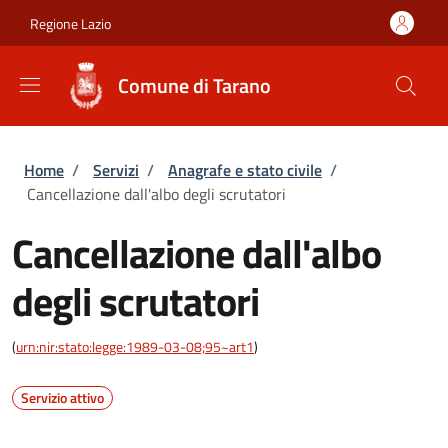
Salta al contenuto principale
Skip to footer content
Regione Lazio
Comune di Tarano
Briciole di pane
Home
/
Servizi
/
Anagrafe e stato civile
/
Cancellazione dall'albo degli scrutatori
Cancellazione dall'albo
degli scrutatori
(
urn:nir:stato:legge:1989-03-08;95~art1
)
Servizio attivo