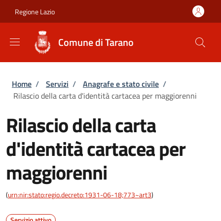
Salta al contenuto principale
Skip to footer content
Regione Lazio
Comune di Tarano
Briciole di pane
Home
/
Servizi
/
Anagrafe e stato civile
/
Rilascio della carta d'identità cartacea per maggiorenni
Rilascio della carta
d'identità cartacea per
maggiorenni
(
urn:nir:stato:regio.decreto:1931-06-18;773~art3
)
Servizio attivo