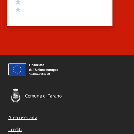
Valuta 2 stelle su 5
Valuta 1 stelle su 5
Comune di Tarano
Footer menu
Area riservata
Crediti