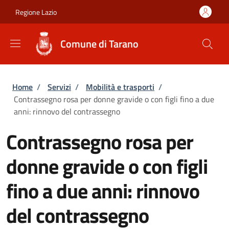
Salta al contenuto principale
Skip to footer content
Regione Lazio
Comune di Tarano
Briciole di pane
Home
/
Servizi
/
Mobilità e trasporti
/
Contrassegno rosa per donne gravide o con figli fino a due
anni: rinnovo del contrassegno
Contrassegno rosa per
donne gravide o con figli
fino a due anni: rinnovo
del contrassegno