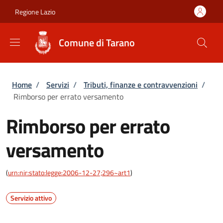
Salta al contenuto principale
Skip to footer content
Regione Lazio
Comune di Tarano
Briciole di pane
Home
/
Servizi
/
Tributi, finanze e contravvenzioni
/
Rimborso per errato versamento
Rimborso per errato
versamento
(
urn:nir:stato:legge:2006-12-27;296~art1
)
Servizio attivo