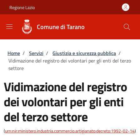
Salta al contenuto principale
Skip to footer content
Regione Lazio
Comune di Tarano
Briciole di pane
Home
/
Servizi
/
Giustizia e sicurezza pubblica
/
Vidimazione del registro dei volontari per gli enti del terzo
settore
Vidimazione del registro
dei volontari per gli enti
del terzo settore
(
urn:nir:ministero.industria.commercio.artigianato:decreto:1992-02-14
)