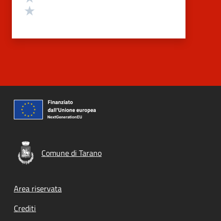
Valuta 1 stelle su 5
Comune di Tarano
Footer menu
Area riservata
Crediti