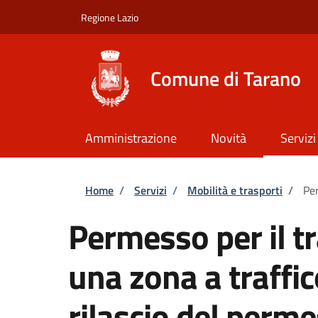
Salta al contenuto principale
Skip to footer content
Regione Lazio
Comune di Tarano
Amministrazione
Novità
Servizi
Briciole di pane
Home
/
Servizi
/
Mobilità e trasporti
/
Per
Permesso per il tr
una zona a traffic
rilascio del per