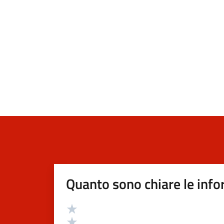
Quanto sono chiare le info
Valutazione
Valuta 5 stelle su 5
Valuta 4 stelle su 5