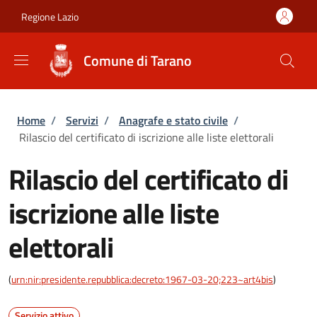
Salta al contenuto principale
Skip to footer content
Regione Lazio
Comune di Tarano
Briciole di pane
Home
/
Servizi
/
Anagrafe e stato civile
/
Rilascio del certificato di iscrizione alle liste elettorali
Rilascio del certificato di
iscrizione alle liste
elettorali
(
urn:nir:presidente.repubblica:decreto:1967-03-20;223~art4bis
)
Servizio attivo