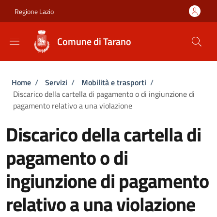
Salta al contenuto principale
Skip to footer content
Regione Lazio
Comune di Tarano
Briciole di pane
Home
/
Servizi
/
Mobilità e trasporti
/
Discarico della cartella di pagamento o di ingiunzione di
pagamento relativo a una violazione
Discarico della cartella di
pagamento o di
ingiunzione di pagamento
relativo a una violazione