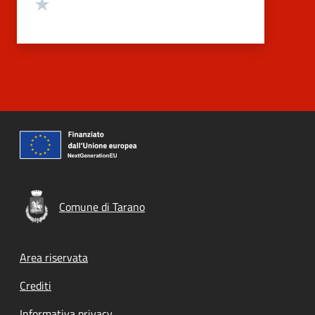
Valuta 1 stelle su 5
Comune di Tarano
Footer menu
Area riservata
Crediti
Informativa privacy