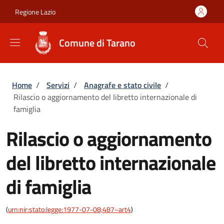
Salta al contenuto principale
Skip to footer content
Regione Lazio
Comune di Tarano
Briciole di pane
Home
/
Servizi
/
Anagrafe e stato civile
/
Rilascio o aggiornamento del libretto internazionale di
famiglia
Rilascio o aggiornamento
del libretto internazionale
di famiglia
(
urn:nir:stato:legge:1977-07-08;487~art4
)