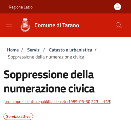
Salta al contenuto principale
Skip to footer content
Regione Lazio
Comune di Tarano
Briciole di pane
Home
/
Servizi
/
Catasto e urbanistica
/
Soppressione della numerazione civica
Soppressione della
numerazione civica
(
urn:nir:presidente.repubblica:decreto:1989-05-30;223~art43
)
Servizio attivo