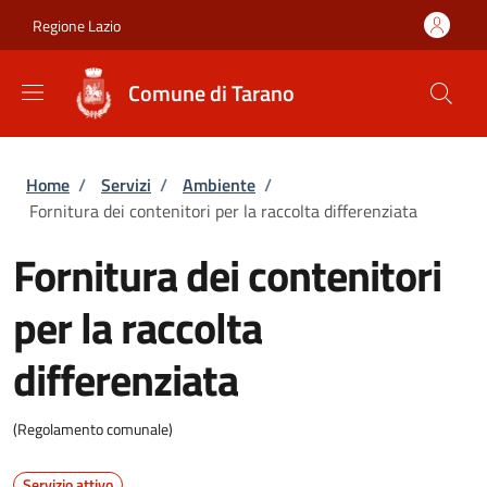
Salta al contenuto principale
Skip to footer content
Regione Lazio
Comune di Tarano
Briciole di pane
Home
/
Servizi
/
Ambiente
/
Fornitura dei contenitori per la raccolta differenziata
Fornitura dei contenitori
per la raccolta
differenziata
(Regolamento comunale)
Servizio attivo