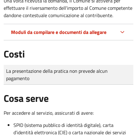
Una volta ricevuta la domanda, il Comune si attiverà per
effettuare il riversamento dell'importo al Comune competente
dandone contestuale comunicazione al contribuente.
Moduli da compilare e documenti da allegare
Costi
Tipo di pagamento
Importo
La presentazione della pratica non prevede alcun
pagamento
Cosa serve
Per accedere al servizio, assicurati di avere:
SPID (sistema pubblico di identità digitale), carta
d’identità elettronica (CIE) o carta nazionale dei servizi