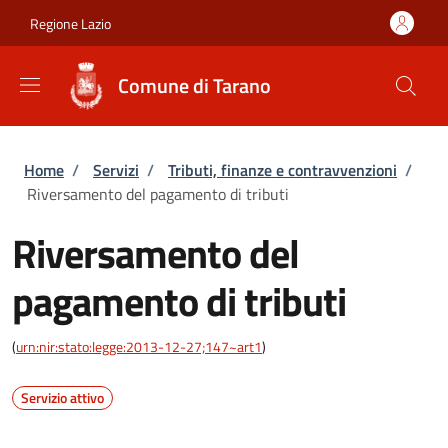
Salta al contenuto principale
Skip to footer content
Regione Lazio
Comune di Tarano
Briciole di pane
Home
/
Servizi
/
Tributi, finanze e contravvenzioni
/
Riversamento del pagamento di tributi
Riversamento del
pagamento di tributi
(
urn:nir:stato:legge:2013-12-27;147~art1
)
Servizio attivo