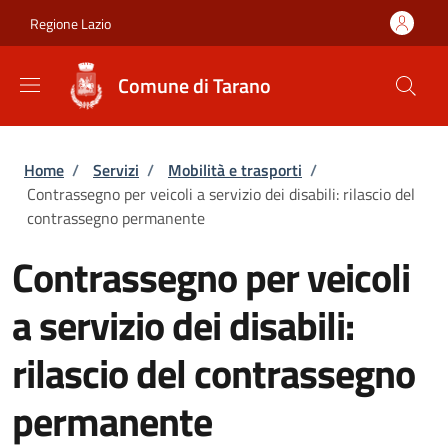
Salta al contenuto principale
Skip to footer content
Regione Lazio
Comune di Tarano
Briciole di pane
Home
/
Servizi
/
Mobilità e trasporti
/
Contrassegno per veicoli a servizio dei disabili: rilascio del
contrassegno permanente
Contrassegno per veicoli
a servizio dei disabili:
rilascio del contrassegno
permanente