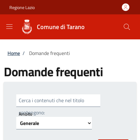
Salta al contenuto principale
Skip to footer content
Regione Lazio
Comune di Tarano
Briciole di pane
Home
/
Domande frequenti
Domande frequenti
Cerca i contenuti che nel titolo
contengono:
Ambito