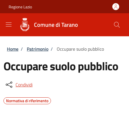
Salta al contenuto principale
Skip to footer content
Regione Lazio
Comune di Tarano
Briciole di pane
Home
/
Patrimonio
/
Occupare suolo pubblico
Occupare suolo pubblico
Condividi
Normativa di riferimento